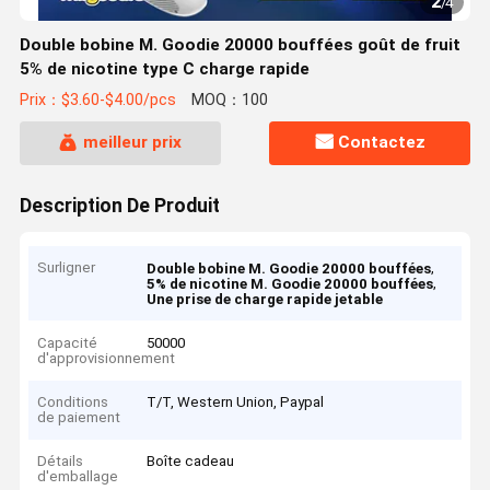
2
/
4
Double bobine M. Goodie 20000 bouffées goût de fruit
5% de nicotine type C charge rapide
Prix：$3.60-$4.00/pcs
MOQ：100
meilleur prix
Contactez
Description De Produit
Surligner
,
Double bobine M. Goodie 20000 bouffées
,
5% de nicotine M. Goodie 20000 bouffées
Une prise de charge rapide jetable
Capacité
50000
d'approvisionnement
Conditions
T/T, Western Union, Paypal
de paiement
Détails
Boîte cadeau
d'emballage