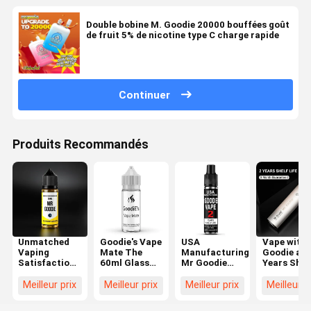
Double bobine M. Goodie 20000 bouffées goût
de fruit 5% de nicotine type C charge rapide
Continuer
Produits Recommandés
Unmatched
Goodie's Vape
USA
Vape with 
Vaping
Mate The
Manufacturing
Goodie and
Satisfaction
60ml Glass
Mr Goodie
Years Shel
with 30ml Mr
Bottle for
Vape 2 Years
Life 3 Mon
Goodie Vape
Vaping You
Shelf Life
Guarantee
Meilleur prix
Meilleur prix
Meilleur prix
Meilleur p
FDA Certified
Can't Find
Keep Out Of
Plastic Bottle
Anywhere
Reach Of